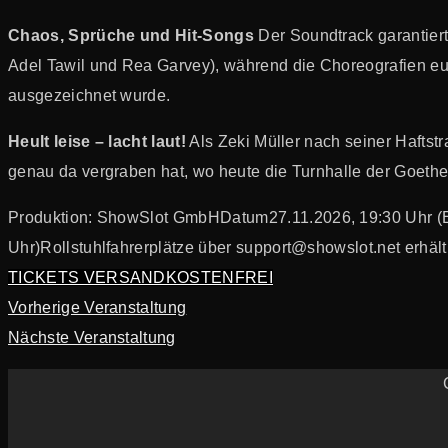
Chaos, Sprüche und Hit-Songs
Der Soundtrack garantiert
Adel Tawil und Rea Garvey), während die Choreografien eu
ausgezeichnet wurde.
Heult leise – lacht laut!
Als Zeki Müller nach seiner Haftstr
genau da vergraben hat, wo heute die Turnhalle der Goethe
Produktion: ShowSlot GmbH
Datum
27.11.2026, 19:30 Uhr (
Uhr)
Rollstuhlfahrerplätze über support@showslot.net erhältl
TICKETS VERSANDKOSTENFREI
Portfolio
Vorherige Veranstaltung
Nächste Veranstaltung
navigation